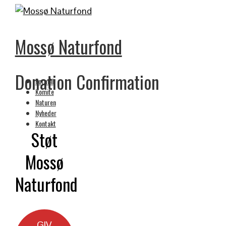
Mossø Naturfond
Donation Confirmation
Formål
Komite
Naturen
Nyheder
Kontakt
Støt
Mossø
Naturfond
GIV